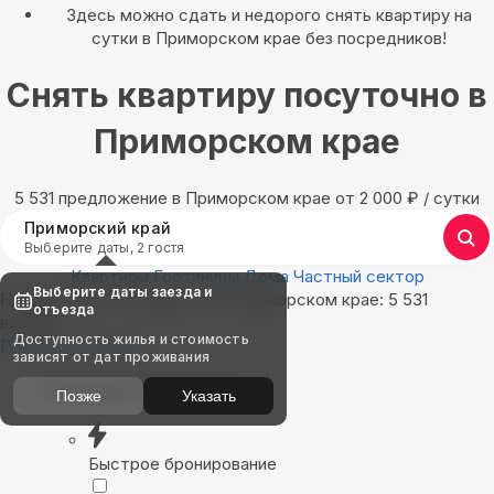
Здесь можно сдать и недорого снять квартиру на
сутки в Приморском крае без посредников!
Снять квартиру посуточно в
Приморском крае
5 531 предложение в Приморском крае oт 2 000
₽
/ сутки
Приморский край
Выберите даты, 2 гостя
Квартиры
Гостиницы
Дома
Частный сектор
Выберите даты заезда и
Найдём, где остановиться в Приморском крае: 5 531
отъезда
вариант
Доступность жилья и стоимость
Показать на карте
зависят от дат проживания
Выбирайте лучшее
Позже
Указать
Быстрое бронирование