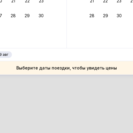
0
21
22
23
21
22
23
2
ссия
иморский край
7
28
29
30
28
29
30
иморский край
адивосток
адивосток
9 авг
Выберите даты поездки, чтобы увидеть цены