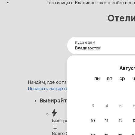
Гостиницы в Владивостоке с собствен
Отели
Куда едем
Нап
Авгус
пн
вт
ср
ч
Найдём, где остановиться в Владивостоке: 0 в
Показать на карте
Нет в
Выбирайте лучшее
3
4
5
Ни один
сб
Быстрое бронирование
10
11
12
1
Ро
Всего 2 минуты, без