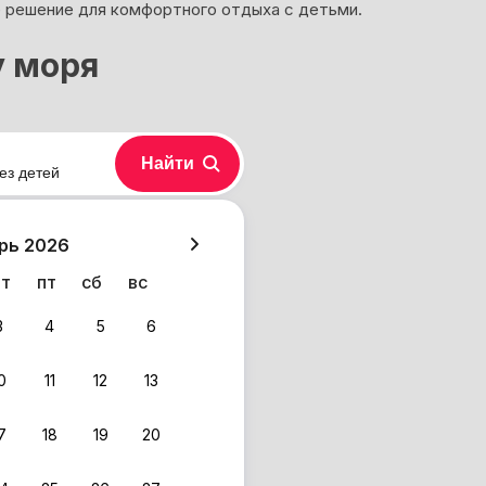
 решение для комфортного отдыха с детьми.
у моря
Найти
ез детей
хазия
рь 2026
чт
пт
сб
вс
3
4
5
6
0
11
12
13
 фильтрам.
7
18
19
20