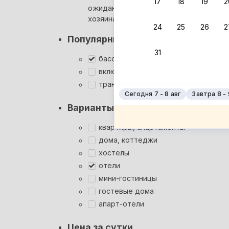
17
18
19
2
ожидания ответа от
Ро
хозяина
Пр
24
25
26
2
Популярные фильтры
Пр
31
Вл
бассейн
включён завтрак
Вл
трансфер
Сегодня 7 - 8 авг
Завтра 8 - 
Варианты размещения
квартиры, апартаменты
дома, коттеджи
хостелы
отели
мини-гостиницы
гостевые дома
апарт-отели
Цена за сутки