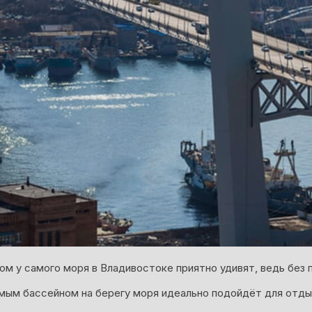
ном у самого моря в Владивостоке приятно удивят, ведь без
мым бассейном на берегу моря идеально подойдёт для отды