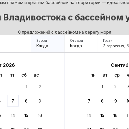
ным пляжем и крытым бассейном на территории — идеальное
 Владивостока с бассейном 
0 предложений с бассейном на берегу моря
Заезд
Отъезд
Гости
Когда
Когда
2 взрослых,
б
ример
Санкт-Петербург
Москва
Сочи
Минск
Казань
Дагестан
Кисловодск
Аб
т 2026
Сентяб
Квартиры
Гостиницы
Дома
Частный сектор
т
пт
сб
вс
пн
вт
ср
ариантов
1
2
1
2
ариантов
6
7
8
9
7
8
9
1
 вариант из результатов поиска не соответствует заданным
росить фильтры
3
14
15
16
14
15
16
1
ссия