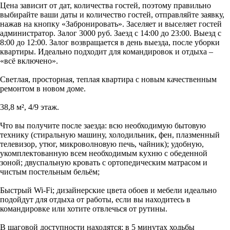
Цена зависит от дат, количества гостей, поэтому правильно
выбирайте ваши даты и количество гостей, отправляйте заявку,
нажав на кнопку «Забронировать». Заселяет и выселяет гостей
администратор. Залог 3000 руб. Заезд с 14:00 до 23:00. Выезд с
8:00 до 12:00. Залог возвращается в день выезда, после уборки
квартиры. Идеально подходит для командировок и отдыха –
«всё включено».
Светлая, просторная, теплая квартира с новым качественным
ремонтом в новом доме.
38,8 м², 4/9 этаж.
Что вы получите после заезда: всю необходимую бытовую
технику (стиральную машину, холодильник, фен, плазменный
телевизор, утюг, микроволновую печь, чайник); удобную,
укомплектованную всем необходимым кухню с обеденной
зоной; двуспальную кровать с ортопедическим матрасом и
чистым постельным бельём;
Быстрый Wi-Fi; дизайнерские цвета обоев и мебели идеально
подойдут для отдыха от работы, если вы находитесь в
командировке или хотите отвлечься от рутины.
В шаговой доступности находятся: в 5 минутах ходьбы