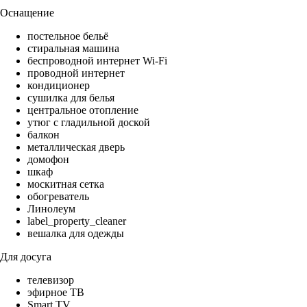
Оснащение
постельное бельё
стиральная машина
беспроводной интернет Wi-Fi
проводной интернет
кондиционер
сушилка для белья
центральное отопление
утюг с гладильной доской
балкон
металлическая дверь
домофон
шкаф
москитная сетка
обогреватель
Линолеум
label_property_cleaner
вешалка для одежды
Для досуга
телевизор
эфирное ТВ
Smart TV