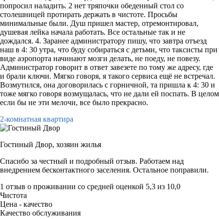
попросил наладить. 2 нет тряпочки обеденный стол со
столешницей протирать держать в чистоте. Просьбы
минимальные были. Душ пришел мастер, отремонтировал,
душевая лейка начала работать. Все остальные так и не
дождался. 4. Заранее администратору пишу, что завтра отъезд
наш в 4: 30 утра, что буду собираться с детьми, что таксисты при
виде аэропорта начинают мозги делать, не поеду, не повезу.
Администратор говорит в ответ завезете по тому же адресу, где
и брали ключи. Мягко говоря, я такого сервиса ещё не встречал.
Возмутился, она договорилась с горничной, та пришла к 4: 30 и
тоже мягко говоря возмущалась, что не дали ей поспать. В целом
если бы не эти мелочи, все было прекрасно.
2-комнатная квартира
Гостиный Двор,
хозяин жилья
Спасибо за честный и подробный отзыв. Работаем над
внедрением бесконтактного заселения. Остальное поправили.
1 отзыв
о проживании со средней оценкой
5,3
из
10,0
Чистота
Цена - качество
Качество обслуживания