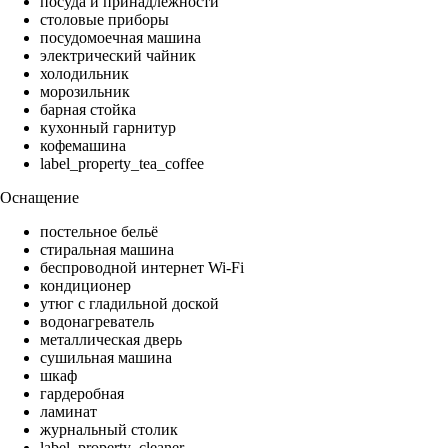
посуда и принадлежности
столовые приборы
посудомоечная машина
электрический чайник
холодильник
морозильник
барная стойка
кухонный гарнитур
кофемашина
label_property_tea_coffee
Оснащение
постельное бельё
стиральная машина
беспроводной интернет Wi-Fi
кондиционер
утюг с гладильной доской
водонагреватель
металлическая дверь
сушильная машина
шкаф
гардеробная
ламинат
журнальный столик
label_property_cleaner