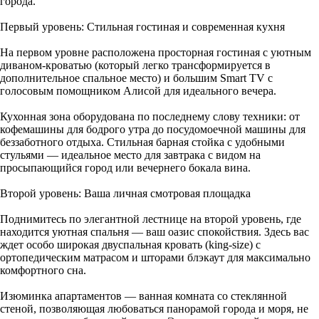
города.
Первый уровень: Стильная гостиная и современная кухня
На первом уровне расположена просторная гостиная с уютным
диваном-кроватью (который легко трансформируется в
дополнительное спальное место) и большим Smart TV с
голосовым помощником Алисой для идеального вечера.
Кухонная зона оборудована по последнему слову техники: от
кофемашины для бодрого утра до посудомоечной машины для
беззаботного отдыха. Стильная барная стойка с удобными
стульями — идеальное место для завтрака с видом на
просыпающийся город или вечернего бокала вина.
Второй уровень: Ваша личная смотровая площадка
Поднимитесь по элегантной лестнице на второй уровень, где
находится уютная спальня — ваш оазис спокойствия. Здесь вас
ждет особо широкая двуспальная кровать (king-size) с
ортопедическим матрасом и шторами блэкаут для максимально
комфортного сна.
Изюминка апартаментов — ванная комната со стеклянной
стеной, позволяющая любоваться панорамой города и моря, не