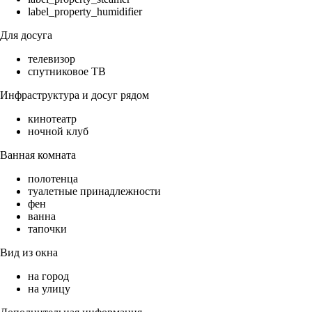
label_property_humidifier
Для досуга
телевизор
спутниковое ТВ
Инфраструктура и досуг рядом
кинотеатр
ночной клуб
Ванная комната
полотенца
туалетные принадлежности
фен
ванна
тапочки
Вид из окна
на город
на улицу