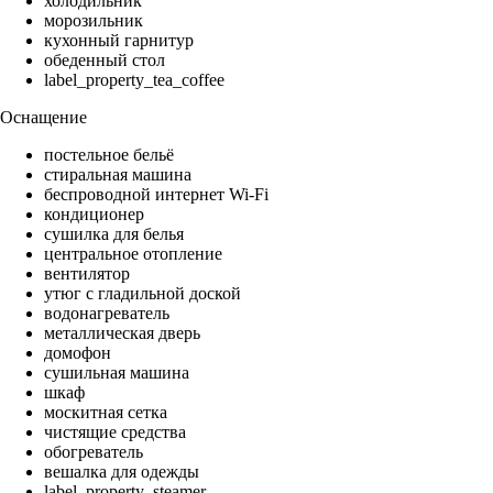
холодильник
морозильник
кухонный гарнитур
обеденный стол
label_property_tea_coffee
Оснащение
постельное бельё
стиральная машина
беспроводной интернет Wi-Fi
кондиционер
сушилка для белья
центральное отопление
вентилятор
утюг с гладильной доской
водонагреватель
металлическая дверь
домофон
сушильная машина
шкаф
москитная сетка
чистящие средства
обогреватель
вешалка для одежды
label_property_steamer