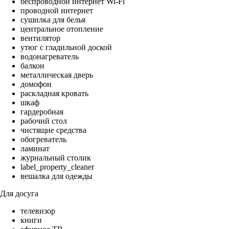
беспроводной интернет Wi-Fi
проводной интернет
сушилка для белья
центральное отопление
вентилятор
утюг с гладильной доской
водонагреватель
балкон
металлическая дверь
домофон
раскладная кровать
шкаф
гардеробная
рабочий стол
чистящие средства
обогреватель
ламинат
журнальный столик
label_property_cleaner
вешалка для одежды
Для досуга
телевизор
книги