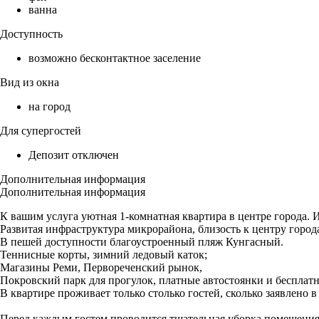
ванна
Доступность
возможно бесконтактное заселение
Вид из окна
на город
Для супергостей
Депозит отключен
Дополнительная информация
Дополнительная информация
К вашим услуга уютная 1-комнатная квартира в центре города. 
Развитая инфраструктура микрорайона, близость к центру город
В пешей доступности благоустроенный пляж Кунгасный.
Теннисные корты, зимний ледовый каток;
Магазины Реми, Первореченский рынок,
Покровский парк для прогулок, платные автостоянки и бесплат
В квартире проживает только столько гостей, сколько заявлено
Перед каждым гостем проводится тщательная уборка помещения