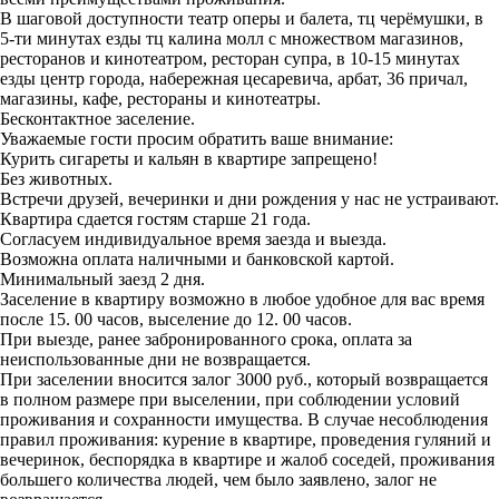
В шаговой доступности театр оперы и балета, тц черёмушки, в
5-ти минутах езды тц калина молл с множеством магазинов,
ресторанов и кинотеатром, ресторан супра, в 10-15 минутах
езды центр города, набережная цесаревича, арбат, 36 причал,
магазины, кафе, рестораны и кинотеатры.
Бесконтактное заселение.
Уважаемые гости просим обратить ваше внимание:
Курить сигареты и кальян в квартире запрещено!
Без животных.
Встречи друзей, вечеринки и дни рождения у нас не устраивают.
Квартира сдается гостям старше 21 года.
Согласуем индивидуальное время заезда и выезда.
Возможна оплата наличными и банковской картой.
Минимальный заезд 2 дня.
Заселение в квартиру возможно в любое удобное для вас время
после 15. 00 часов, выселение до 12. 00 часов.
При выезде, ранее забронированного срока, оплата за
неиспользованные дни не возвращается.
При заселении вносится залог 3000 руб., который возвращается
в полном размере при выселении, при соблюдении условий
проживания и сохранности имущества. В случае несоблюдения
правил проживания: курение в квартире, проведения гуляний и
вечеринок, беспорядка в квартире и жалоб соседей, проживания
большего количества людей, чем было заявлено, залог не